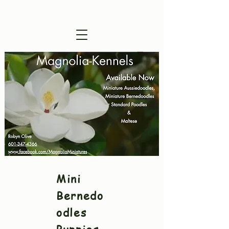
Visitors are Welcome !
Mini
Bernedo
odles